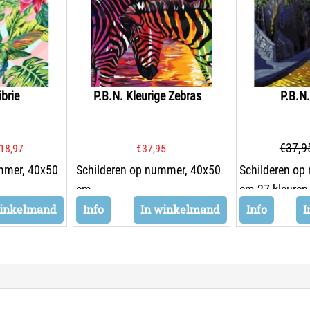
ibrie
P.B.N. Kleurige Zebras
P.B.N.
€
37,9
18,97
€
37,95
mmer, 40x50
Schilderen op nummer, 40x50
Schilderen op
cm
cm 27 kleuren
winkelmand
Info
In winkelmand
Info
I