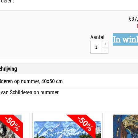
 delen.
€
37
Aantal
In win
+
-
hrijving
ilderen op nummer, 40x50 cm
 van Schilderen op nummer