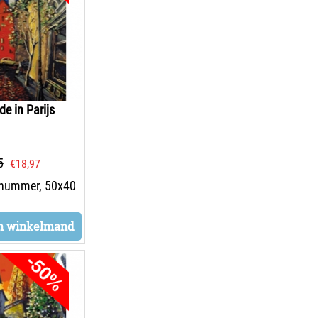
de in Parijs
5
€
18,97
 nummer, 50x40
n winkelmand