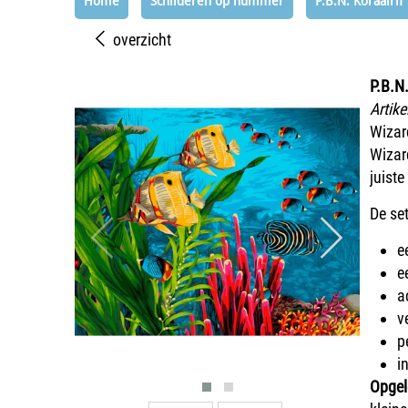
Home
Schilderen op nummer
P.B.N. Koraalrif
overzicht
P.B.N.
Artike
Wizard
Wizar
juiste
De set
e
e
a
v
p
i
Opgel