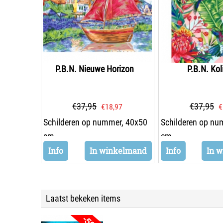
P.B.N. Nieuwe Horizon
P.B.N. Kol
€
37,95
€
37,95
€
18,97
€
Schilderen op nummer, 40x50
Schilderen op nu
cm
cm
Info
In winkelmand
Info
In 
Laatst bekeken items