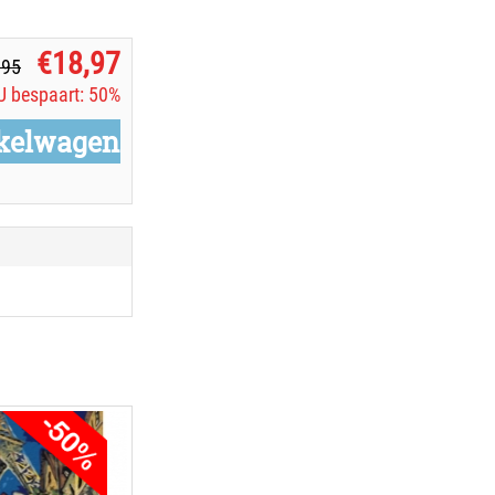
€
18,97
,95
U bespaart: 50%
kelwagen