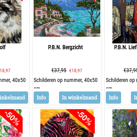
olf
P.B.N. Bergzicht
P.B.N. Lief
€
37,95
€
37,9
18,97
€
18,97
mmer, 40x50
Schilderen op nummer, 40x50
Schilderen op
cm
cm
winkelmand
Info
In winkelmand
Info
I