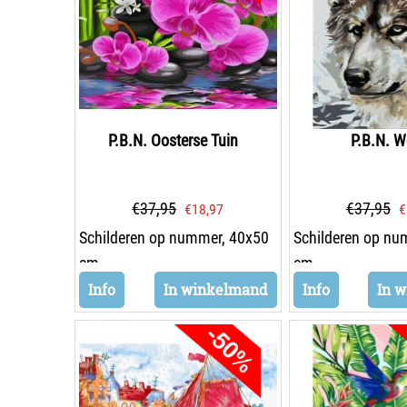
P.B.N. Oosterse Tuin
P.B.N. W
€
37,95
€
37,95
€
18,97
€
Schilderen op nummer, 40x50
Schilderen op nu
cm
cm
Info
In winkelmand
Info
In 