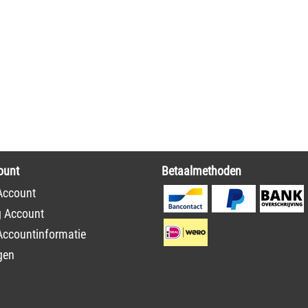
ount
Betaalmethoden
Account
g Account
Accountinformatie
gen