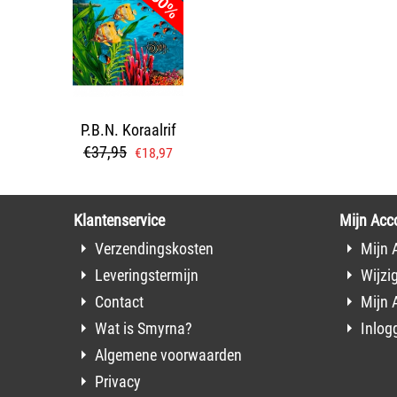
P.B.N. Koraalrif
€
37,95
€
18,97
Klantenservice
Mijn Acc
Verzendingskosten
Mijn 
Leveringstermijn
Wijzi
Contact
Mijn 
Wat is Smyrna?
Inlog
Algemene voorwaarden
Privacy