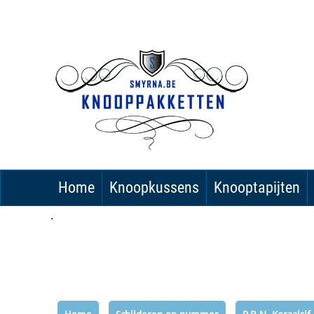
Home
Knoopkussens
Knooptapijten
.