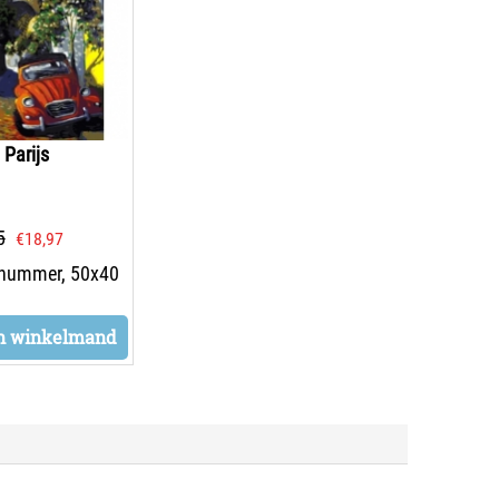
 Parijs
5
€
18,97
 nummer, 50x40
n winkelmand