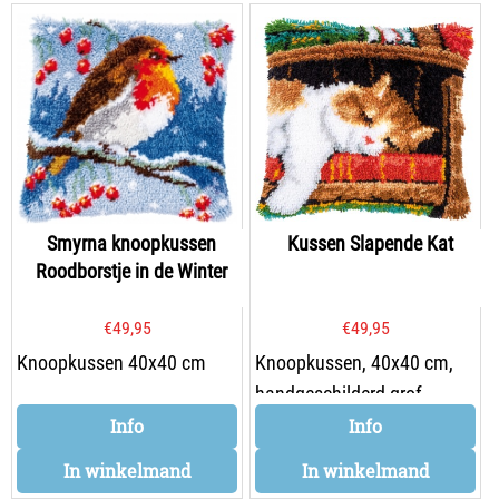
Smyrna knoopkussen
Kussen Slapende Kat
Roodborstje in de Winter
€
49,95
€
49,95
Knoopkussen 40x40 cm
Knoopkussen, 40x40 cm,
handgeschilderd grof
mono-stramien
Info
Info
In winkelmand
In winkelmand