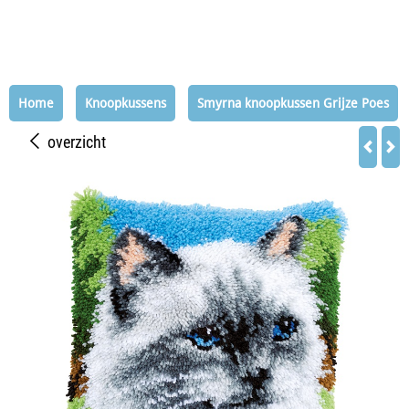
Home
Knoopkussens
Smyrna knoopkussen Grijze Poes
overzicht